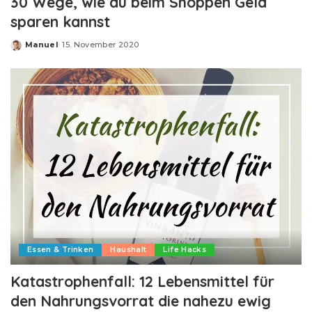
30 Wege, wie du beim Shoppen Geld
sparen kannst
Manuel
15. November 2020
Posted
by
Essen & Trinken
Haushalt
Life Hacks
Katastrophenfall: 12 Lebensmittel für
den Nahrungsvorrat die nahezu ewig