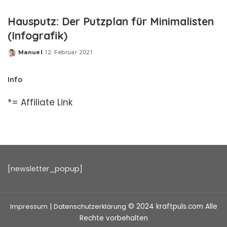
Hausputz: Der Putzplan für Minimalisten
(Infografik)
Manuel
12. Februar 2021
Posted
by
Info
*= Affiliate Link
[newsletter_popup]
Impressum
|
Datenschutzerklärung
© 2024 kraftpuls.com Alle
Rechte vorbehalten